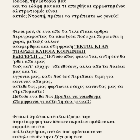
ιδεώδη, την Ιστορία μας
και τα εδάφη μας και τι απεχθής κι αρρωστημένος
αλυτρωτισμός είναι
αυτός; Ντροπή, πρέπει να ντρέπεστε ως γονείς!
Φίλοι μου, σε ένα από τα τελευταία άρθρα
περιγράφοντας τα αδιέξοδα που έχει περιέλθει η
χώρα, μεταξύ άλλων
αναφέρθηκα και στη φράση
“ΕΚΤΟΣ ΚΙ ΑΝ
ΥΠΑΡΞΕΙ ΚΑΠΟΙΑ ΚΟΙΝΩΝΙΚΗ
ΕΞΕΓΕΡΣΗ …”
Ωστόσο όπως φαίνεται, αυτή δεν θα
‘ρθει από εμάς
τους κατ’ εξοχήν υπεύθυνους, αλλά από τα παιδιά
μας και τα
εγγόνια μας, κάτι που δεν περιποιεί τιμή για
κανέναν από μας,
αντιθέτως, μας φορτώνει ενοχές κάνοντας μας να
ντρεπόμαστε!
Ωστόσο ένα θα πω:
Πρέπει να νοιώθουμε
υπερήφανοι γι αυτή τη νέα γενιά!!!
Φυσικά πρώτοι καταδικάζουμε την
παρείσφρηση των όποιων ακραίων ομάδων και
κομμάτων στα
συλλαλητήρια, αυτών που φρόντισαν να
καπηλευτούν την εξέγερση των