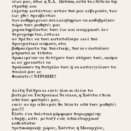
νέων μας, όπως η Χ.Α. Ωστόσο, αυτό το επίπεδο της
ντροπής και
έσχατης κατάντιας αυτών που μας κυβερνούν, των
έως χθες πρεσβευτών
των καθημερινών συλλαλητηρίων να καθυβρίζουν
τώρα τους μαθητές μας
χαρακτηρίζοντας τους έως και αναρχικούς δεν
περιγράφεται, έστω κι
αν πρέπει να τους κατατάξουμε εκεί που
πραγματικά ανήκουν, στα
βοθρολύματα της πολιτικής, που δεν διστάζουν
μπροστά σε τίποτα
προκειμένου να πετύχουν τους στόχους τους, ακόμα
κι αν χρειαστεί να
προδώσουν τη πατρίδα τους ή να καταγγείλουν τα
παιδιά μας ως
Φασίστες! ΝΤΡΟΠΗ!!
Αλέξη Τσίπρα κι εσείς όλοι οι άλλοι τα
βατεμένα Τσιπραίικα Νενέκια, η Χούντα έπεσε
από τους φοιτητές μας,
εσείς αν όχι από εμάς θα πέσετε από τους μαθητές
μας!!!
Είστε ένα πολιτικό μόρφωμα παρωχημένης
εποχής, κάτι μεταξύ ενός απολυταρχικού
καθεστώτος
τριτοκοσμικής χώρας, Χούντας ή Μοναρχίας,