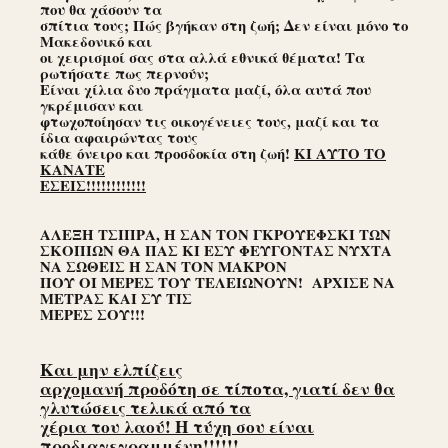
που θα χάσουν τα
σπίτια τους; Πώς βγήκαν στη ζωή; Δεν είναι μόνο το
Μακεδονικό και
οι χειρισμοί σας στα αλλά εθνικά θέματα! Τα
ρωτήσατε πως περνούν;
Είναι χίλια δυο πράγματα μαζί, όλα αυτά που
γκρέμισαν και
φτωχοποίησαν τις οικογένειες τους, μαζί και τα
ίδια αφαιρώντας τους
κάθε όνειρο και προσδοκία στη ζωή!
ΚΙ ΑΥΤΟ ΤΟ
ΚΑΝΑΤΕ
ΕΣΕΙΣ!!!!!!!!!!!!
ΑΛΕΞΗ ΤΣΙΠΡΑ, Ή ΣΑΝ ΤΟΝ ΓΚΡΟΥΕΦΣΚΙ ΤΩΝ
ΣΚΟΠΙΩΝ ΘΑ ΠΑΣ ΚΙ ΕΣΥ ΦΕΥΓΟΝΤΑΣ ΝΥΧΤΑ
ΝΑ ΣΩΘΕΙΣ Ή ΣΑΝ ΤΟΝ ΜΑΚΡΟΝ
ΠΟΥ ΟΙ ΜΕΡΕΣ ΤΟΥ ΤΕΛΕΙΩΝΟΥΝ! ΑΡΧΙΣΕ ΝΑ
ΜΕΤΡΑΣ ΚΑΙ ΣΥ ΤΙΣ
ΜΕΡΕΣ ΣΟΥ!!!
Και μην ελπίζεις
αρχομανή προδότη σε τίποτα, γιατί δεν θα
γλυτώσεις τελικά από τα
χέρια του λαού! Η τύχη σου είναι
προδιαγεγραμμένη!!!!!!