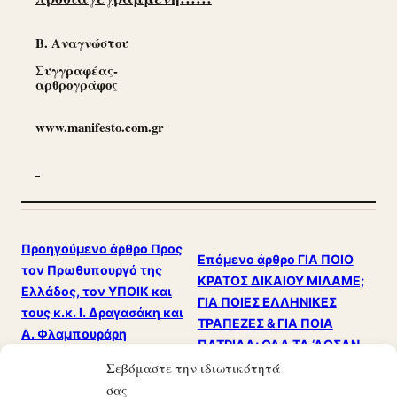
Β. Αναγνώστου
Συγγραφέας-
αρθρογράφος
www.manifesto.com.gr
Προηγούμενο άρθρο
Προς
Επόμενο άρθρο
ΓΙΑ ΠΟΙΟ
τον Πρωθυπουργό της
ΚΡΑΤΟΣ ΔΙΚΑΙΟΥ ΜΙΛΑΜΕ;
Ελλάδος, τον ΥΠΟΙΚ και
ΓΙΑ ΠΟΙΕΣ ΕΛΛΗΝΙΚΕΣ
τους κ.κ. Ι. Δραγασάκη και
ΤΡΑΠΕΖΕΣ & ΓΙΑ ΠΟΙΑ
Α. Φλαμπουράρη
ΠΑΤΡΙΔΑ; ΟΛΑ ΤΑ ‘ΔΩΣΑΝ,
Υπουργούς της
ΧΑΘΗΚΑΝ ΤΑ ΠΑΝΤΑ!!!
Σεβόμαστε την ιδιωτικότητά
κυβέρνησης.
σας