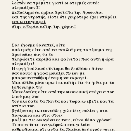
λοιπόν να τρέμετε γιατί οι στιγμές αυτές
πλησιάζουν!!!
Ξεπουλημένα έμβια πρότυπα της προδοσίας
και της ντροπής, είστε ότι χειρότερο έχει υπάρξει
και καταγραφεί
στην ιστορία αυτής της χώρας!
Σας έχουμε ξαναπεί, είτε
από εμάς είτε από τα παιδιά μας το τίμημα της
προδοσίας σας θα το
πληρώσετε ακριβά και φαίνεται πως αυτή η ώρα
πλησιάζει!
Η οργή του λαού σύντομα θα ξεσπάσει πάνω
σας καθώς η χώρα μοιάζει πλέον με
μπαρουταποθήκη έτοιμη να εκραγεί.
Μια σπίθα μόνο αρκεί κι αυτή είτε θα ‘ρθει με το
ξεπούλημα της
Μακεδονίας είτε από την οικονομική ανέχεια του
λαού μας που
του κλέψατε τα πάντα και τώρα κλέβετε και τα
σπίτια του,
βγάζοντας εκατοντάδες χιλιάδες πολίτες στα
παγκάκια και στις στοές
μαζί με τις οικογένειες τους, είναι θέμα χρόνου!
Τι πιστεύετε ανεγκέφαλα και γελοία
ανθρωπάκια, ότι αυτά τα παιδιά δεν έχουν γονείς