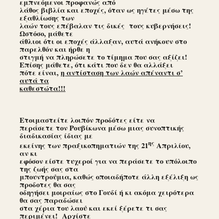
εμπνεόμενοι προφανώς από
λάθος βιβλία και εποχές, όταν ως ηγέτες μέσω της
εξαθλίωσης των
λαών τους επέβαλαν τις δικές τους κυβερνήσεις!
Ωστόσο, μάθετε
άθλιοι ότι οι εποχές άλλαξαν, αυτά ανήκουν στο
παρελθόν και ήρθε η
στιγμή να πληρώσετε το τίμημα που σας αξίζει!
Επίσης μάθετε, ότι κάτι που δεν θα αλλάξει
πότε είναι,
η αντίσταση των λαών απέναντι σ’
αυτά τα
καθεστώτα!!!
Ετοιμαστείτε λοιπόν προδότες είτε να
περάσετε τον Ρουβίκωνα μέσω μιας συνοπτικής
διαδικασίας ίδιας με
ης
εκείνης των πραξικοπηματιών της 21
Απριλίου,
αν κι
εφόσον είστε τυχεροί για να περάσετε το υπόλοιπο
της ζωής σας στα
μπουντρούμια, καθώς οποιαδήποτε άλλη εξέλιξη ως
προδοτες θα σας
οδηγήσει μοιραίως στο Γουδί ή κι ακόμα χειρότερα
θα σας παραδώσει
στα χέρια του λαού και εκεί ξέρετε τι σας
περιμένει! Αρχίστε