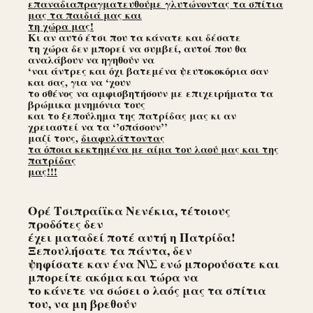
επαναδιαπραγματευθούμε γλυτώνοντας τα σπίτια
μας τα παιδιά μας και
τη χώρα μας!
Κι αν αυτό έτσι που τα κάνατε και δέσατε
τη χώρα δεν μπορεί να συμβεί, αυτοί που θα
αναλάβουν να ηγηθούν να
‘ναι άντρες και όχι βατεμένα ψευτοκοκόρια σαν
και σας, για να ‘χουν
το σθένος να αμφισβητήσουν με επιχειρήματα τα
βρώμικα μνημόνια τους
και το ξεπούλημα της πατρίδας μας κι αν
χρειαστεί να τα ‘’σπάσουν’’
μαζί τους,
διαφυλάττοντας
τα όποια κεκτημένα με αίμα του λαού μας και της
πατρίδας
μας!!!
Ορέ Τσιπραίϊκα Νενέκια, τέτοιους
προδότες δεν
έχει ματαδεί ποτέ αυτή η Πατρίδα!
Ξεπουλήσατε τα πάντα, δεν
ψηφίσατε καν ένα Ν\Σ ενώ μπορούσατε και
μπορείτε ακόμα και τώρα να
το κάνετε να σώσει ο λαός μας τα σπίτια
του, να μη βρεθούν