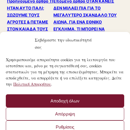
Προηγούμενο άρθρο
ΤΙ
Επόμενο άρθρο
ΟΤΑΝ ΚΑΝΕΙΣ
ΗΤΑΝ ΑΥΤΟ ΠΑΛΙ;
ΔΕΝ ΜΙΛΑΕΙ ΠΙΑ ΓΙΑ ΤΟ
ΣΩΖΟΥΜΕ ΤΟΥΣ
ΜΕΓΑΛΥΤΕΡΟ ΣΚΑΝΔΑΛΟ ΤΟΥ
ΑΓΡΟΤΕΣ & ΠΕΤΑΜΕ
ΑΙΩΝΑ, ΓΙΑ ΕΝΑ ΕΘΝΙΚΟ
ΣΤΟΝ ΚΑΙΑΔΑ ΤΟΥΣ
ΕΓΚΛΗΜΑ, ΤΙ ΜΠΟΡΕΙ ΝΑ
ΥΠΟΛΟΙΠΟΥΣ
ΠΕΡΙΜΕΝΕΙ ΚΑΝΕΙΣ ΑΡΑΓΕ ΑΠ’
Σεβόμαστε την ιδιωτικότητά
ΕΛΛΗΝΕΣ;
ΑΥΤΟ ΤΟ ΚΡΑΤΟΣ!!!
σας
Χρησιμοποιούμε απαραίτητα cookies για τη λειτουργία του
ιστοτόπου και, μόνο με τη συγκατάθεσή σας, cookies
στατιστικών για τη μέτρηση της επισκεψιμότητας. Μπορείτε να
αποδεχθείτε, να απορρίψετε ή να επιλέξετε κατηγορίες. Δείτε
την
Πολιτική Απορρήτου
.
21ΟΣ ΑΙΏΝΑΣ
ΤΟ ΜΑΝΙΦΈΣΤΟ ΜΙΑΣ ΣΎΓΧΡΟΝΗΣ ΚΟΙΝΩΝΙΚΉΣ
Αποδοχή όλων
ΕΠΑΝΆΣΤΑΣΗΣ.
© 21ΟΣ ΑΙΏΝΑΣ · MANIFESTO.COM.GR
Απόρριψη
·
ΌΡΟΙ ΧΡΉΣΗΣ
·
ΠΟΛΙΤΙΚΉ ΑΠΟΡΡΉΤΟΥ
ΚΑΤΑΣΚΕΥΉ ΙΣΤΟΣΕΛΊΔΑΣ BY
FIRSTIDEA
Ρυθμίσεις