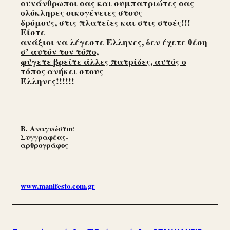
συνάνθρωποι σας και συμπατριώτες σας
ολόκληρες οικογένειες στους
δρόμους, στις πλατείες και στις στοές!!!
Είστε
ανάξιοι να λέγεστε Έλληνες, δεν έχετε θέση
σ’ αυτόν τον τόπο,
φύγετε βρείτε άλλες πατρίδες, αυτός ο
τόπος ανήκει στους
Έλληνες!!!!!!
Β. Αναγνώστου
Συγγραφέας-
αρθρογράφος
www.manifesto.com.gr