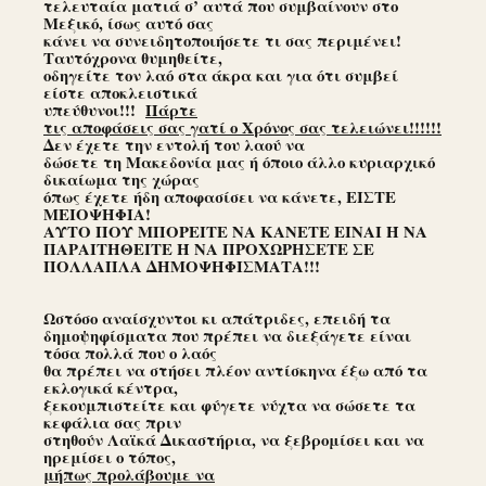
τελευταία ματιά σ’ αυτά που συμβαίνουν στο
Μεξικό, ίσως αυτό σας
κάνει να συνειδητοποιήσετε τι σας περιμένει!
Ταυτόχρονα θυμηθείτε,
οδηγείτε τον λαό στα άκρα και για ότι συμβεί
είστε αποκλειστικά
υπεύθυνοι!!!
Πάρτε
τις αποφάσεις σας γατί ο Χρόνος σας τελειώνει!!!!!!
Δεν έχετε την εντολή του λαού να
δώσετε τη Μακεδονία μας ή όποιο άλλο κυριαρχικό
δικαίωμα της χώρας
όπως έχετε ήδη αποφασίσει να κάνετε, ΕΙΣΤΕ
ΜΕΙΟΨΗΦΙΑ!
ΑΥΤΟ ΠΟΥ ΜΠΟΡΕΙΤΕ ΝΑ ΚΑΝΕΤΕ ΕΙΝΑΙ Ή ΝΑ
ΠΑΡΑΙΤΗΘΕΙΤΕ Ή ΝΑ ΠΡΟΧΩΡΗΣΕΤΕ ΣΕ
ΠΟΛΛΑΠΛΑ ΔΗΜΟΨΗΦΙΣΜΑΤΑ!!!
Ωστόσο αναίσχυντοι κι απάτριδες, επειδή τα
δημοψηφίσματα που πρέπει να διεξάγετε είναι
τόσα πολλά που ο λαός
θα πρέπει να στήσει πλέον αντίσκηνα έξω από τα
εκλογικά κέντρα,
ξεκουμπιστείτε και φύγετε νύχτα να σώσετε τα
κεφάλια σας πριν
στηθούν Λαϊκά Δικαστήρια, να ξεβρομίσει και να
ηρεμίσει ο τόπος,
μήπως προλάβουμε να