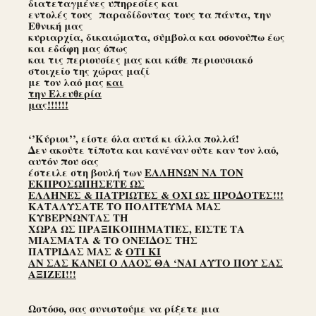
διατεταγμένες υπηρεσίες και
εντολές τους παραδίδοντας τους τα πάντα, την
Εθνική μας
κυριαρχία, δικαιώματα, σύμβολα και οσονούπω έως
και εδάφη μας όπως
και τις περιουσίες μας και κάθε περιουσιακό
στοιχείο της χώρας μαζί
με τον λαό μας
και
την Ελευθερία
μας!!!!!!
‘’Κύριοι’’, είστε όλα αυτά κι άλλα πολλά!
Δεν ακούτε τίποτα και κανέναν ούτε καν τον λαό,
αυτόν που σας
έστειλε στη βουλή των
ΕΛΛΗΝΩΝ ΝΑ ΤΟΝ
ΕΚΠΡΟΣΩΠΗΣΕΤΕ ΩΣ
ΕΛΛΗΝΕΣ & ΠΑΤΡΙΩΤΕΣ & ΟΧΙ ΩΣ ΠΡΟΔΟΤΕΣ!!!
ΚΑΤΑΛΥΣΑΤΕ ΤΟ ΠΟΛΙΤΕΥΜΑ ΜΑΣ
ΚΥΒΕΡΝΩΝΤΑΣ ΤΗ
ΧΩΡΑ ΩΣ ΠΡΑΞΙΚΟΠΗΜΑΤΙΕΣ, ΕΙΣΤΕ ΤΑ
ΜΙΑΣΜΑΤΑ & ΤΟ ΟΝΕΙΔΟΣ ΤΗΣ
ΠΑΤΡΙΔΑΣ ΜΑΣ &
ΟΤΙ ΚΙ
ΑΝ ΣΑΣ ΚΑΝΕΙ Ο ΛΑΟΣ ΘΑ ‘ΝΑΙ ΑΥΤΟ ΠΟΥ ΣΑΣ
ΑΞΙΖΕΙ!!!
Ωστόσο, σας συνιστούμε να ρίξετε μια