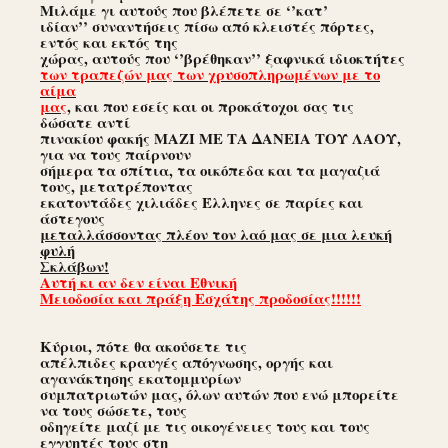
Μιλάμε γι αυτούς που βλέπετε σε ‘’κατ’
ιδίαν’’ συναντήσεις πίσω από κλειστές πόρτες,
εντός και εκτός της
χώρας, αυτούς που ‘’βρέθηκαν’’ ξαφνικά ιδιοκτήτες
των τραπεζών μας των χρυσοπληρωμένων με το
αίμα
μας
,
και που εσείς και οι προκάτοχοι σας τις
δώσατε αντί
πινακίου φακής ΜΑΖΙ ΜΕ ΤΑ ΔΑΝΕΙΑ ΤΟΥ ΛΑΟΥ,
για να τους παίρνουν
σήμερα τα σπίτια, τα οικόπεδα και τα μαγαζιά
τους, μετατρέποντας
εκατοντάδες χιλιάδες Έλληνες σε παρίες και
άστεγους
μεταλλάσσοντας πλέον τον λαό μας σε μια λευκή
φυλή
Σκλάβων!
Αυτή κι αν δεν είναι Εθνική
Μειοδοσία και πράξη Εσχάτης προδοσίας!!!!!!
Κύριοι, πότε θα ακούσετε τις
απέλπιδες κραυγές απόγνωσης, οργής και
αγανάκτησης εκατομμυρίων
συμπατριωτών μας, όλων αυτών που ενώ μπορείτε
να τους σώσετε, τους
οδηγείτε μαζί με τις οικογένειες τους και τους
εγγυητές τους στη