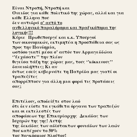
Είναι Ντροπή, Ντροπή και
Όνειδος για κάθε πολιτικό της χώρας, αλλά και για
κάθε Έλληνα που
δεν αντιδρά
σ’ αυτό το
ανθελληνικό παραλήρημα και πραξικόπημα της
λογικής!!!
Κύριε Πρωθυπουργέ και κ.κ. Υπουργοί
των οικονομικών, εκτιμητέα η προσπάθεια σας ως
προς την Πανδημία,
ωστόσο γιατί μέσα σ’ αυτόν τον Αρμαγεδδώνα
‘’ξεχάσατε’’ την πλέον
θιγείσα τάξη της χώρας μας, τους ‘’κόκκινους’’
δανειολήπτες; Κι αν
όντως εσείς κυβερνάτε τη Πατρίδα μας γιατί οι
τραπεζίτες
απορρίπτουν για άλλη μια φορά τις προτάσεις
σας;
Επιτέλους, αποδείξτε στον λαό
ότι δεν είστε τα εγκάθετα όργανα των τραπεζών
και οι εκτελεστές των
αποφάσεων της Επικυρίαρχης Δεκάδας των
Ισχυρών της γης! Aυτής
της δεκάδας των αδίστακτων φονιάδων των λαών
που κατέχουν το 50%
του παγκόσμιου πλούτου!