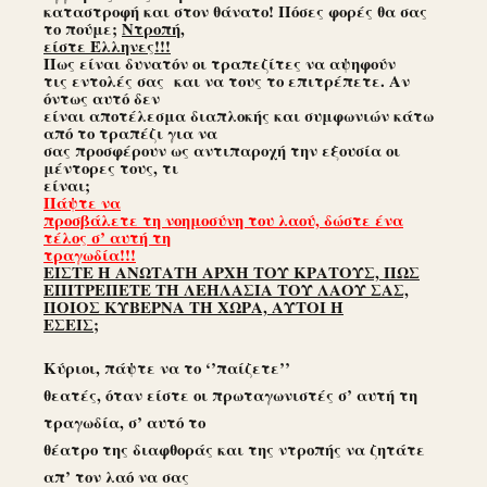
καταστροφή και στον θάνατο! Πόσες φορές θα σας
το πούμε;
Ντροπή,
είστε Έλληνες!!!
Πως είναι δυνατόν οι τραπεζίτες να αψηφούν
τις εντολές σας και να τους το επιτρέπετε. Αν
όντως αυτό δεν
είναι αποτέλεσμα διαπλοκής και συμφωνιών κάτω
από το τραπέζι για να
σας προσφέρουν ως αντιπαροχή την εξουσία οι
μέντορες τους, τι
είναι;
Πάψτε να
προσβάλετε τη νοημοσύνη του λαού, δώστε ένα
τέλος σ’ αυτή τη
τραγωδία!!!
ΕΙΣΤΕ Η ΑΝΩΤΑΤΗ ΑΡΧΗ ΤΟΥ ΚΡΑΤΟΥΣ, ΠΩΣ
ΕΠΙΤΡΕΠΕΤΕ ΤΗ ΛΕΗΛΑΣΙΑ ΤΟΥ ΛΑΟΥ ΣΑΣ,
ΠΟΙΟΣ ΚΥΒΕΡΝΑ ΤΗ ΧΩΡΑ, ΑΥΤΟΙ Ή
ΕΣΕΙΣ;
Κύριοι, πάψτε να το ‘’παίζετε’’
θεατές, όταν είστε οι πρωταγωνιστές σ’ αυτή τη
τραγωδία, σ’ αυτό το
θέατρο της διαφθοράς και της ντροπής να ζητάτε
απ’ τον λαό να σας