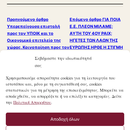
Προηγούμενο άρθρο
Επόμενο άρθρο
ΓΙΑ ΠΟΙΑ
Υπερεπείγουσα επιστολή
Ε.Ε. ΠΛΕΟΝ ΜΙΛΑΜΕ;
προς τον ΥΠΟΙΚ και το
ΑΥΤΗ ΤΟΥ 4ΟΥ ΡΑΙΧ;
Οικονομικό επιτελείο της
ΗΓΕΤΕΣ ΤΩΝ ΛΑΩΝ ΤΗΣ
χώρας. Κοινοποίηση προς τον
ΕΥΡΩΠΗΣ ΗΡΘΕ Η ΣΤΙΓΜΗ
Πρωθυπουργό της Ελλάδος κ.
ΤΩΝ ΜΕΓΑΛΩΝ
Σεβόμαστε την ιδιωτικότητά
Κ. Μητσοτάκη.
ΑΠΟΦΑΣΕΩΝ!
σας
Χρησιμοποιούμε απαραίτητα cookies για τη λειτουργία του
ιστοτόπου και, μόνο με τη συγκατάθεσή σας, cookies
στατιστικών για τη μέτρηση της επισκεψιμότητας. Μπορείτε να
αποδεχθείτε, να απορρίψετε ή να επιλέξετε κατηγορίες. Δείτε
την
Πολιτική Απορρήτου
.
21ΟΣ ΑΙΏΝΑΣ
ΤΟ ΜΑΝΙΦΈΣΤΟ ΜΙΑΣ ΣΎΓΧΡΟΝΗΣ ΚΟΙΝΩΝΙΚΉΣ
Αποδοχή όλων
ΕΠΑΝΆΣΤΑΣΗΣ.
© 21ΟΣ ΑΙΏΝΑΣ · MANIFESTO.COM.GR