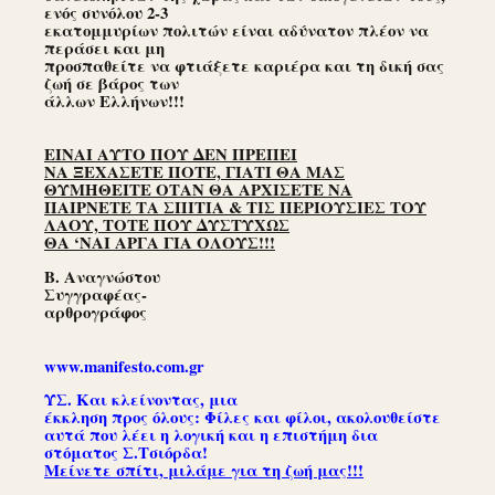
ενός συνόλου 2-3
εκατομμυρίων πολιτών είναι αδύνατον πλέον να
περάσει και μη
προσπαθείτε να φτιάξετε καριέρα και τη δική σας
ζωή σε βάρος των
άλλων Ελλήνων!!!
ΕΙΝΑΙ ΑΥΤΟ ΠΟΥ ΔΕΝ ΠΡΕΠΕΙ
ΝΑ ΞΕΧΑΣΕΤΕ ΠΟΤΕ, ΓΙΑΤΙ ΘΑ ΜΑΣ
ΘΥΜΗΘΕΙΤΕ ΟΤΑΝ ΘΑ ΑΡΧΙΣΕΤΕ ΝΑ
ΠΑΙΡΝΕΤΕ ΤΑ ΣΠΙΤΙΑ & ΤΙΣ ΠΕΡΙΟΥΣΙΕΣ ΤΟΥ
ΛΑΟΥ, ΤΟΤΕ ΠΟΥ ΔΥΣΤΥΧΩΣ
ΘΑ ‘ΝΑΙ ΑΡΓΑ ΓΙΑ ΟΛΟΥΣ!!!
Β. Αναγνώστου
Συγγραφέας-
αρθρογράφος
www.manifesto.com.gr
ΥΣ.
Και κλείνοντας, μια
έκκληση προς όλους:
Φίλες και φίλοι, ακολουθείστε
αυτά που λέει η λογική και η επιστήμη δια
στόματος Σ.Τσιόρδα!
Μείνετε σπίτι, μιλάμε για τη ζωή μας!!!