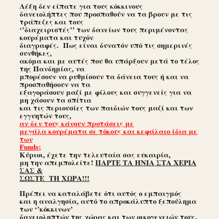
Λέξη δεν είπατε για τους κόκκινους
δανειολήπτες που προσπαθούν να τα βρουν με τις
τράπεζες και τους
‘’διαχειριστές’’ των δανείων τους περιμένοντας
κουρέματα και τυχόν
διαγραφές. Πως είναι δυνατόν υπό τις σημερινές
συνθήκες,
ακόμα και με αυτές που θα υπάρξουν μετά το τέλος
της Πανδημίας, να
μπορέσουν να ρυθμίσουν τα δάνεια τους ή και να
προσπαθήσουν να τα
εξαγοράσουν μαζί με φίλους και συγγενείς για να
μη χάσουν τα σπίτια
και τις περιουσίες των παιδιών τους μαζί και των
εγγυητών τους,
αν δεν τους κάνουν προτάσεις με
μεγάλα κουρέματα σε τόκους και κεφάλαιο ίδια με
των
Funds;
Κύριοι, έχετε την τελευταία σας ευκαιρία,
μη την απεμπολείτε!
ΠΑΡΤΕ ΤΑ ΗΝΙΑ ΣΤΑ ΧΕΡΙΑ
ΣΑΣ &
ΣΩΣΤΕ ΤΗ ΧΩΡΑ!!!
Πρέπει να καταλάβετε ότι αυτός ο εμπαιγμός
και η αναλγησία, αυτό το απροκάλυπτο ξεπούλημα
των ‘’κόκκινων’
δανειοληπτών της χώρας και των οικογενειών τους,