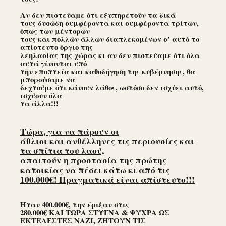
Αν δεν πιστεύαμε ότι εξυπηρετούν τα δικά
τους δυσώδη συμφέροντα και συμφέροντα τρίτων,
όπως των μέντορων
τους και πολλών άλλων διαπλεκομένων σ’ αυτό το
απίστευτο όργιο της
λεηλασίας της χώρας κι αν δεν πιστεύαμε ότι όλα
αυτά γίνονται υπό
την εποπτεία και καθοδήγηση της κυβέρνησης, θα
μπορούσαμε να
δεχτούμε ότι κάνουν λάθος, ωστόσο δεν ισχύει αυτό,
ισχύουν όλα
τα άλλα!!!
Τώρα, για να πάρουν οι
άθλιοι και ανθέλληνες τις περιουσίες και
τα σπίτια του λαού,
απαιτούν η προστασία της πρώτης
κατοικίας να πέσει κάτω κι από τις
100.000€! Πραγματικά είναι απίστευτο!!!
Ήταν 400.000€, την έριξαν στις
280.000€ ΚΑΙ ΤΩΡΑ ΣΤΥΓΝΑ & ΨΥΧΡΑ ΩΣ
ΕΚΤΕΛΕΣΤΕΣ ΝΑΖΙ, ΖΗΤΟΥΝ ΤΙΣ