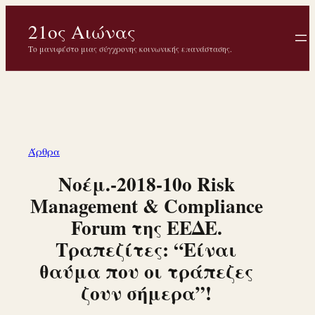
Μετάβαση
21ος Αιώνας
στο
περιεχόμενο
Το μανιφέστο μιας σύγχρονης κοινωνικής επανάστασης.
Άρθρα
Νοέμ.-2018-10ο Risk
Management & Compliance
Forum της ΕΕΔΕ.
Τραπεζίτες: “Είναι
θαύμα που οι τράπεζες
ζουν σήμερα”!