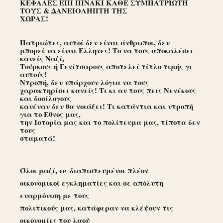
ΚΕΦΑΛΕΣ ΕΠΙ ΠΙΝΑΚΙ ΚΑΘΕ ΣΥΜΠΑΤΡΙΩΤΗ
ΤΟΥΣ & ΔΑΝΕΙΟΛΗΠΤΗ ΤΗΣ
ΧΩΡΑΣ!
Πατριώτες, αυτοί δεν είναι άνθρωποι, δεν
μπορεί να είναι Έλληνες! Το να τους αποκαλέσει
κανείς Ναζί,
Τούρκους ή Γενίτσαρους αποτελεί τίτλο τιμής γι
αυτούς!
Ντροπή, δεν υπάρχουν λόγια να τους
χαρακτηρίσει κανείς! Τι κι αν τους πεις Νενέκους
και δοσίλογους
κανέναν δεν θα νοιάξει! Τι κατάντια και ντροπή
για το Έθνος μας,
την Ιστορία μας και το πολίτευμα μας, τίποτα δεν
τους
σταματά!
Όλοι μαζί, ως διαπιστευμένοι πλέον
οικονομικοί εγκληματίες και σε απόλυτη
εναρμόνιση με τους
πολιτικούς μας, κατάφεραν να κλέψουν τις
οικονομίες του λαού