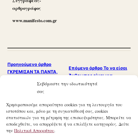
Συγγραφέας-
αρθρογράφος
www.manifesto.com.gr
Προηγούμενο άρθρο
Επόμενο άρθρο
Το να είσαι
ΓΚΡΕΜΙΣΑΝ ΤΑ ΠΑΝΤΑ,
Άνθρωπος είναι μια
ΜΑΖΙ & ΤΗ ΔΗΜΟΣΙΑ
απόφαση ζωής, ωστόσο…
Σεβόμαστε την ιδιωτικότητά
ΥΓΕΙΑ!!!
σας
Χρησιμοποιούμε απαραίτητα cookies για τη λειτουργία του
ιστοτόπου και, μόνο με τη συγκατάθεσή σας, cookies
στατιστικών για τη μέτρηση της επισκεψιμότητας. Μπορείτε να
αποδεχθείτε, να απορρίψετε ή να επιλέξετε κατηγορίες. Δείτε
την
Πολιτική Απορρήτου
.
21ΟΣ ΑΙΏΝΑΣ