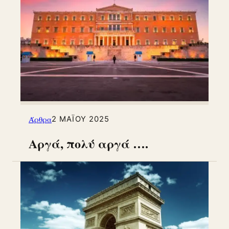
Άρθρα
2 ΜΑΪ́ΟΥ 2025
Αργά, πολύ αργά ….