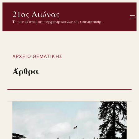
Μετάβαση
21ος Αιώνας
στο
περιεχόμενο
Το μανιφέστο μιας σύγχρονης κοινωνικής επανάστασης.
ΑΡΧΕΊΟ ΘΕΜΑΤΙΚΉΣ
Άρθρα