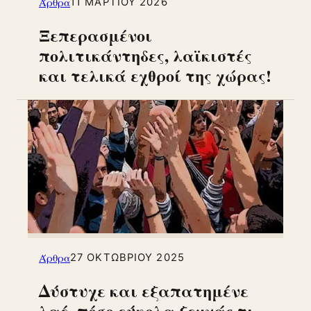
Άρθρα
11 ΜΑΡΤΊΟΥ 2026
Ξεπερασμένοι
πολιτικάντηδες, λαϊκιστές
και τελικά εχθροί της χώρας!
Άρθρα
27 ΟΚΤΩΒΡΊΟΥ 2025
Δύστυχε και εξαπατημένε
λαέ, πόσο εύκολα ξεχνάς τι