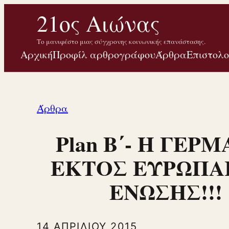
Μετάβαση
21ος Αιώνας
στο
Το μανιφέστο μιας σύγχρονης κοινωνικής επανάστασης.
περιεχόμενο
Αρχική
Προφίλ αρθρογράφου
Άρθρα
Επιστολ
Άρθρα
Plan B΄- Η ΓΕΡ
ΕΚΤΟΣ ΕΥΡΩΠΑ
ΕΝΩΣΗΣ!!!
14 ΑΠΡΙΛΊΟΥ 2015