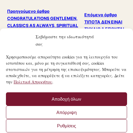
Προηγούμενο άρθρο
Επόμενο άρθρο
CONGRATULATIONS GENTLEMEN,
ΤΙΠΟΤΑ ΔΕΝ ΕΙΝΑΙ
CLASSICS AS ALWAYS, SPIRITUAL
ΤΥΧΑΙΟ & ΕΠΟΝΤΑΙ
NEUTRALS & THE BALL IN THE BOARD
Σεβόμαστε την ιδιωτικότητά
ΤΑ ΧΕΙΡΟΤΕΡΑ!
!!!
σας
Χρησιμοποιούμε απαραίτητα cookies για τη λειτουργία του
ιστοτόπου και, μόνο με τη συγκατάθεσή σας, cookies
στατιστικών για τη μέτρηση της επισκεψιμότητας. Μπορείτε να
αποδεχθείτε, να απορρίψετε ή να επιλέξετε κατηγορίες. Δείτε
την
Πολιτική Απορρήτου
.
21ΟΣ ΑΙΏΝΑΣ
ΤΟ ΜΑΝΙΦΈΣΤΟ ΜΙΑΣ ΣΎΓΧΡΟΝΗΣ ΚΟΙΝΩΝΙΚΉΣ
Αποδοχή όλων
ΕΠΑΝΆΣΤΑΣΗΣ.
© 21ΟΣ ΑΙΏΝΑΣ · MANIFESTO.COM.GR
Απόρριψη
·
ΌΡΟΙ ΧΡΉΣΗΣ
·
ΠΟΛΙΤΙΚΉ ΑΠΟΡΡΉΤΟΥ
ΚΑΤΑΣΚΕΥΉ ΙΣΤΟΣΕΛΊΔΑΣ BY
FIRSTIDEA
Ρυθμίσεις