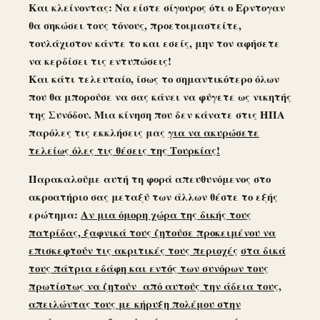
Και κλείνοντας
:
Να είστε σίγουρος ότι ο Ερντογαν
θα σηκώσει τους τόνους, προετοιμαστείτε,
τουλάχιστον κάντε το και εσείς, μην τον αφήσετε
να κερδίσει τις εντυπώσεις!
Και κάτι τελευταίο, ίσως το σημαντικότερο όλων
που θα μπορούσε να σας κάνει να φύγετε ως νικητής
της Συνόδου. Μια κίνηση που δεν κάνατε στις ΗΠΑ
παρόλες τις εκκλήσεις μας
για να ακυρώσετε
τελείως όλες τις θέσεις της Τουρκίας!
Παρακαλούμε αυτή τη φορά απευθυνόμενος στο
ακροατήριο σας μεταξύ των άλλων θέστε το εξής
ερώτημα:
Αν μια όμορη χώρα της δικής τους
πατρίδας, ξαφνικά τους ζητούσε προκειμένου να
επισκεφτούν τις ακριτικές τους περιοχές
στα δικά
τους πάτρια εδάφη και εντός των συνόρων τους
πρωτίστως να ζητούν από αυτούς την άδεια τους,
απειλώντας τους με κήρυξη πολέμου στην