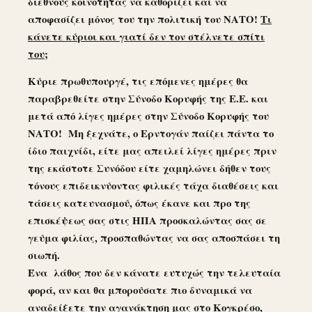
διεθνούς κοινότητας να καθορίζει και να
αποφασίζει μόνος του την πολιτική του ΝΑΤΟ!
Τι
κάνετε κύριοι και γιατί δεν τον στέλνετε σπίτι
του;
Κύριε πρωθυπουργέ, τις επόμενες ημέρες θα
παραβρεθείτε στην Σύνοδο Κορυφής της Ε.Ε. και
μετά από λίγες ημέρες στην Σύνοδο Κορυφής του
ΝΑΤΟ! Μη ξεχνάτε, ο Ερντογάν παίζει πάντα το
ίδιο παιχνίδι, είτε μας απειλεί λίγες ημέρες πριν
της εκάστοτε Συνόδου είτε χαμηλώνει δήθεν τους
τόνους επιδεικνύοντας φιλικές τάχα διαθέσεις και
τάσεις κατευνασμού, όπως έκανε και προ της
επισκέψεως σας στις ΗΠΑ προσκαλώντας σας σε
γεύμα φιλίας, προσπαθώντας να σας αποσπάσει τη
σιωπή.
Ένα λάθος που δεν κάνατε ευτυχώς την τελευταία
φορά, αν και θα μπορούσατε πιο δυναμικά να
αναδείξετε την αγανάκτηση μας στο Κογκρέσο,