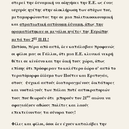
στερεί την δυναμική να οδηγήσει την Ε.Ε. ως ένας
ισχυρός ηγέτης στην ολοκλήρωση των στόχων του,
μεταμορφώνοντας την σε μια πολιτικοοικονομική
και
στρατιωτική αυτόνομη δύναμη, όπως την
οραματίστηκαν οι μεγάλοι ηγέτες της Ευρώπης
ον
μετά τον 2
Π.Π.!
Ωστόσο, πέρα από αυτό, δεν κατάλαβαν προφανώς
οι φίλοι μας οι Γάλλοι, ότι μια Ε.Ε. κλινικά νεκρή
θέτει σε κίνδυνο και την δική τους χώρα, όπως
επίσης ότι πρόσφεραν το καλύτερο δώρο σ’ αυτό το
τερατόμορφο δίδυμο των Πούτιν και Ερντογάν,
στους ψυχικά αυτούς διαταραγμένους δικτάτορες
και νοσταλγούς των πάλαι ποτέ αυτοκρατοριών
ον
τους που θεωρούν ότι μπορούν τον 21
αιώνα να
σφαγιάζουν αθώους πολίτες και λαούς
επεκτείνοντας τα σύνορα τους!
Φίλες και φίλοι, όσοι δεν έχουν καταλάβει την