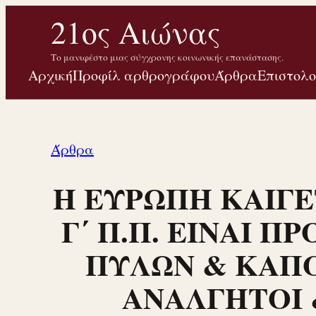
Μετάβαση
21ος Αιώνας
στο
Το μανιφέστο μιας σύγχρονης κοινωνικής επανάστασης.
περιεχόμενο
Αρχική
Προφίλ αρθρογράφου
Άρθρα
Επιστολ
Άρθρα
Η ΕΥΡΩΠΗ ΚΑΙΓΕ
Γ΄ Π.Π. ΕΙΝΑΙ Π
ΠΥΛΩΝ & ΚΑΠΟ
ΑΝΑΛΓΗΤΟΙ 