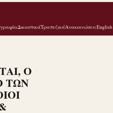
ογραφία
Δικαστικά
Τραπεζικά
Ανακοινώσεις
English
ΤΑΙ, Ο
ΡΟ ΤΩΝ
ΙΟΙ
&