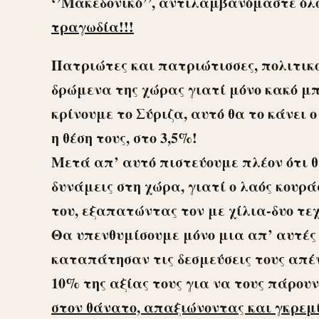
‘’Μακεδονικό’’, αντιλαμβανόμαστε όλοι
τραγωδία!!!
Πατριώτες και πατριώτισσες, πολιτικο
δρώμενα της χώρας γιατί μόνο κακό μπ
κρίνουμε το Σύριζα, αυτό θα το κάνει 
η θέση τους, στο 3,5%!
Μετά απ’ αυτό πιστεύουμε πλέον ότι θ
δυνάμεις στη χώρα, γιατί ο λαός κουρ
του, εξαπατώντας τον με χίλια-δυο τε
Θα υπενθυμίσουμε μόνο μια απ’ αυτές 
καταπάτησαν τις δεσμεύσεις τους απένα
10% της αξίας τους για να τους πάρουν
στον θάνατο, απαξιώνοντας και γκρεμ