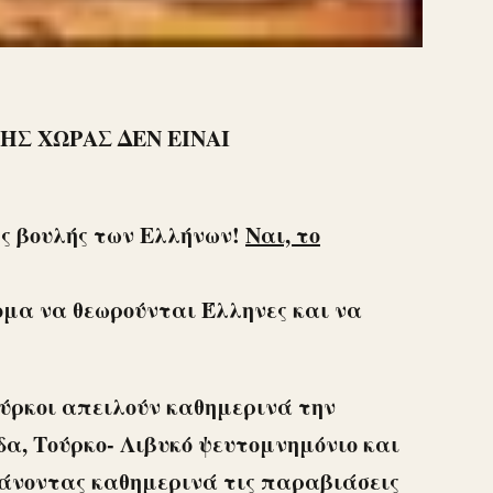
ΗΣ ΧΩΡΑΣ ΔΕΝ ΕΙΝΑΙ
ης βουλής των Ελλήνων
!
Ναι, το
ομα να θεωρούνται Έλληνες και να
ούρκοι απειλούν καθημερινά την
δα, Τούρκο- Λιβυκό ψευτομνημόνιο και
ξάνοντας καθημερινά τις παραβιάσεις