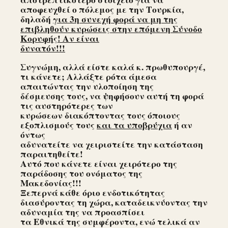
αποφευχθεί ο πόλεμος με την Τουρκία,
δηλαδή
για 3η συνεχή φορά να μη της
επιβληθούν κυρώσεις στην επόμενη Σύνοδο
Κορυφής! Αν είναι
δυνατόν!!!
Συγνώμη, αλλά είστε καλά κ. πρωθυπουργέ,
τι κάνετε; Αλλάξτε ρότα άμεσα
απαιτώντας την υλοποίηση της
δέσμευσης τους, να ψηφήσουν αυτή τη φορά
τις αυστηρότερες των
κυρώσεων διακόπτοντας τους όποιους
εξοπλισμούς τους
και τα υποβρύχια
ή αν
όντως
αδυνατείτε να χειριστείτε την κατάσταση
παραιτηθείτε!
Αυτό που κάνετε είναι χειρότερο της
παράδοσης του ονόματος της
Μακεδονίας!!!
Ξεπερνά κάθε όριο ενδοτικότητας
διασύροντας τη χώρα, καταδεικνύοντας την
αδυναμία της να προασπίσει
τα Εθνικά της συμφέροντα, ενώ τελικά αν