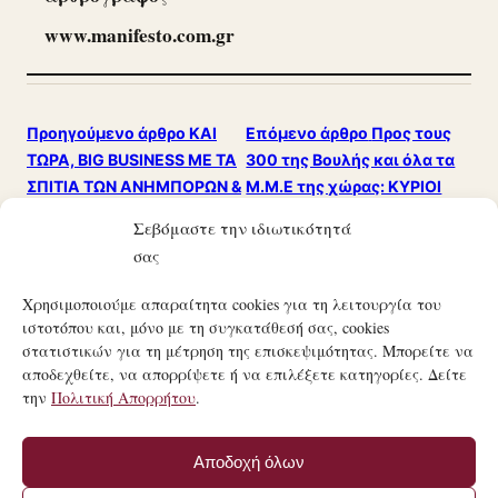
www.manifesto.com.gr
Προηγούμενο άρθρο
ΚΑΙ
Επόμενο άρθρο
Προς τους
ΤΩΡΑ, BIG BUSINESS ΜΕ ΤΑ
300 της Βουλής και όλα τα
ΣΠΙΤΙΑ ΤΩΝ ΑΝΗΜΠΟΡΩΝ &
Μ.Μ.Ε της χώρας: ΚΥΡΙΟΙ
ΦΤΩΧΟΠΟΙΗΜΕΝΩΝ
ΝΤΡΟΠΗ, ΞΕΠΕΡΑΣΑΤΕ
Σεβόμαστε την ιδιωτικότητά
ΕΛΛΗΝΩΝ!!!
ΚΑΘΕ ΟΡΙΟ!!!
σας
Χρησιμοποιούμε απαραίτητα cookies για τη λειτουργία του
ιστοτόπου και, μόνο με τη συγκατάθεσή σας, cookies
στατιστικών για τη μέτρηση της επισκεψιμότητας. Μπορείτε να
αποδεχθείτε, να απορρίψετε ή να επιλέξετε κατηγορίες. Δείτε
την
Πολιτική Απορρήτου
.
21ΟΣ ΑΙΏΝΑΣ
ΤΟ ΜΑΝΙΦΈΣΤΟ ΜΙΑΣ ΣΎΓΧΡΟΝΗΣ ΚΟΙΝΩΝΙΚΉΣ
Αποδοχή όλων
ΕΠΑΝΆΣΤΑΣΗΣ.