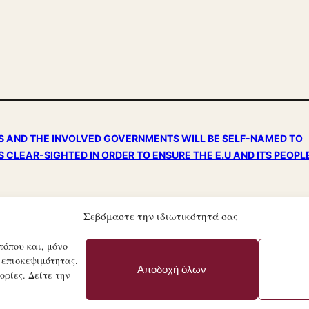
NS AND THE INVOLVED GOVERNMENTS WILL BE SELF-NAMED TO
S CLEAR-SIGHTED IN ORDER TO ENSURE THE E.U AND ITS PEOPL
Σεβόμαστε την ιδιωτικότητά σας
τόπου και, μόνο
 επισκεψιμότητας.
© 21ΟΣ ΑΙΏΝΑΣ · MANI
Αποδοχή όλων
ρίες. Δείτε την
ΚΑΤΑΣΚΕΥΉ ΙΣΤΟΣΕΛΊΔΑΣ BY
ΝΆΣΤΑΣΗΣ.