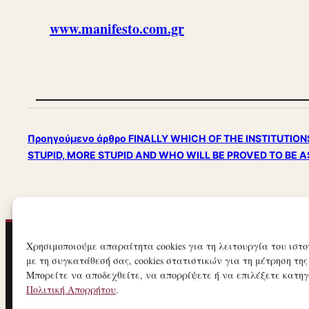
www.manifesto.com.gr
Προηγούμενο άρθρο
FINALLY WHICH OF THE INSTITUTIO
STUPID, MORE STUPID AND WHO WILL BE PROVED TO BE A
Χρησιμοποιούμε απαραίτητα cookies για τη λειτουργία του ιστο
21ΟΣ ΑΙΏΝΑΣ
με τη συγκατάθεσή σας, cookies στατιστικών για τη μέτρηση της
Μπορείτε να αποδεχθείτε, να απορρίψετε ή να επιλέξετε κατηγο
Πολιτική Απορρήτου
.
ΤΟ ΜΑΝΙΦΈΣΤΟ ΜΙΑΣ ΣΎΓΧΡΟΝΗΣ ΚΟΙΝΩΝΙΚΉΣ ΕΠΑ