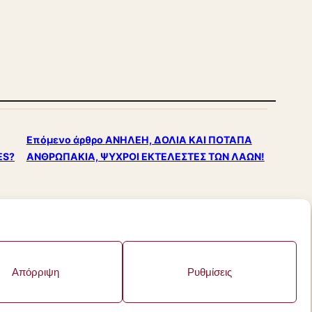
Επόμενο άρθρο
ΑΝΗΛΕΗ, ΔΟΛΙΑ ΚΑΙ ΠΟΤΑΠΑ
ES?
ΑΝΘΡΩΠΑΚΙΑ, ΨΥΧΡΟΙ ΕΚΤΕΛΕΣΤΕΣ ΤΩΝ ΛΑΩΝ!
FESTO.COM.GR
·
ΌΡΟΙ ΧΡΉΣΗΣ
·
ΠΟΛΙΤΙΚΉ ΑΠΟΡΡΉΤΟΥ
Απόρριψη
Ρυθμίσεις
FIRSTIDEA