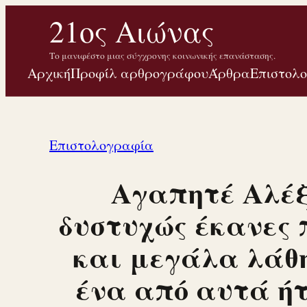
Μετάβαση
21ος Αιώνας
στο
Το μανιφέστο μιας σύγχρονης κοινωνικής επανάστασης.
περιεχόμενο
Αρχική
Προφίλ αρθρογράφου
Άρθρα
Επιστολ
Επιστολογραφία
Αγαπητέ Αλέξ
δυστυχώς έκανες
και μεγάλα λάθ
ένα από αυτά ή