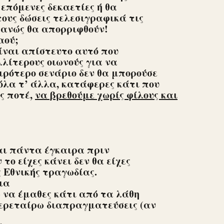
 επόμενες δεκαετίες ή θα
τους δώσεις τελεσιγραφικά τις
οφανώς θα απορριφθούν!
αού;
ίναι απίστευτο αυτό που
λλίτερους οιωνούς για να
ιρότερο σενάριο δεν θα μπορούσε
όλα τ’ άλλα, κατάφερες κάτι που
ς ποτέ,
να βρεθούμε χωρίς φίλους και
αι πάντα έγκαιρα πριν
το είχες κάνει δεν θα είχες
 Εθνικής τραγωδίας.
ια
ω να έμαθες κάτι από τα λάθη
 περεταίρω διαπραγματεύσεις (αν