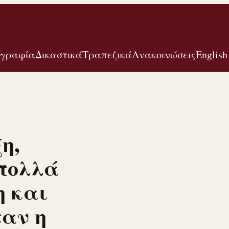
ογραφία
Δικαστικά
Τραπεζικά
Ανακοινώσεις
English
η,
 πολλά
η και
ταν η