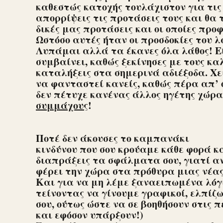
καθεστώς κατοχής τουλάχιστον για τις
απορρίψεις τις προτάσεις τους και θα 
δικές μας προτάσεις και οι οποίες πρ
Ωστόσο αυτές ήταν οι προσδοκίες του λ
Λυπάμαι αλλά τα έκανες όλα λάθος! Ε
συμβαίνει, καθώς ξεκίνησες με τους κα
καταλήξεις στα σημερινά αδιέξοδα. Χε
να φανταστεί κανείς, καθώς πέρα απ’ 
δεν πέτυχε κανένας άλλος ηγέτης χώρα
συμμάχους
!
Ποτέ δεν άκουσες το καμπανάκι
κινδύνου που σου κρούαμε κάθε φορά κ
διαπράξεις τα σφάλματα σου, γιατί αν 
φέρει την χώρα στα πρόθυρα μιας νέας
Και για να μη λέμε ξαναειπωμένα λόγ
τείνοντας να γίνουμε γραφικοί, ελπίζ
σου, ούτως ώστε να σε βοηθήσουν στις
και εφόσον υπάρξουν!)